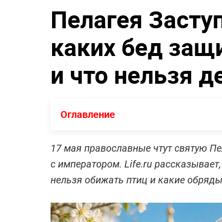
Пелагея Заступ
каких бед защ
и что нельзя д
Оглавление
17 мая православные чтут святую Пел
с императором. Life.ru рассказывает
нельзя обижать птиц и какие обряд