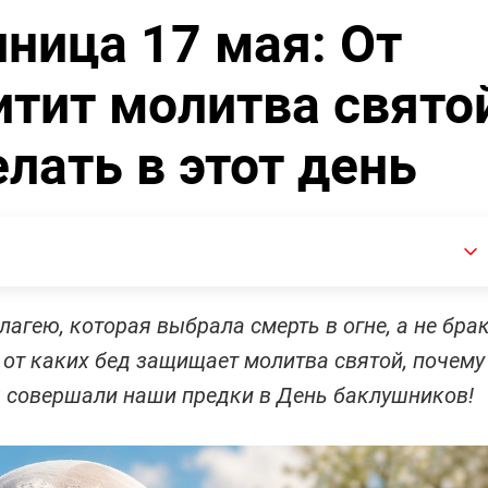
ница 17 мая: От
итит молитва свято
елать в этот день
агею, которая выбрала смерть в огне, а не бра
, от каких бед защищает молитва святой, почему
ы совершали наши предки в День баклушников!