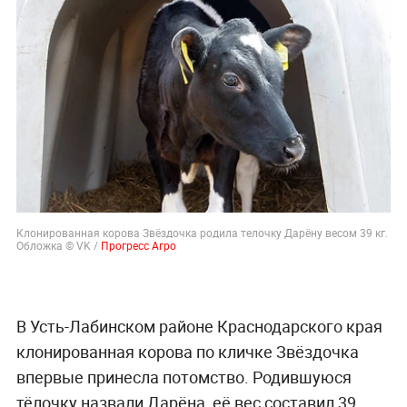
Клонированная корова Звёздочка родила телочку Дарёну весом 39 кг.
Обложка © VK /
Прогресс Агро
В Усть-Лабинском районе Краснодарского края
клонированная корова по кличке Звёздочка
впервые принесла потомство. Родившуюся
тёлочку назвали Дарёна, её вес составил 39