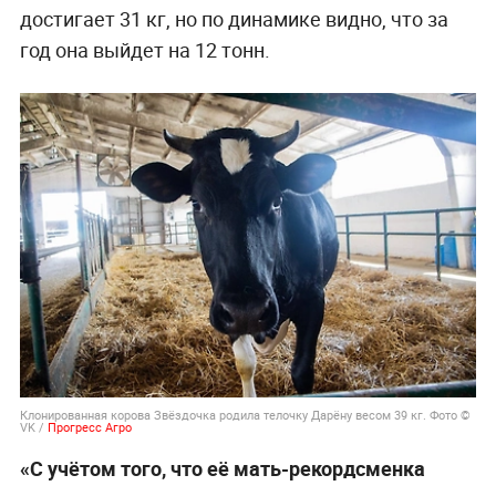
достигает 31 кг, но по динамике видно, что за
год она выйдет на 12 тонн.
Клонированная корова Звёздочка родила телочку Дарёну весом 39 кг. Фото ©
VK /
Прогресс Агро
«С учётом того, что её мать-рекордсменка