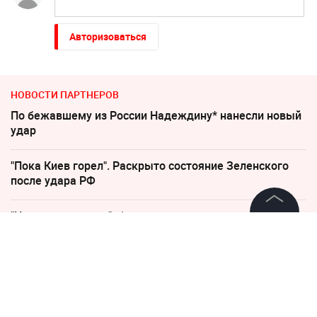
Авторизоваться
НОВОСТИ ПАРТНЕРОВ
По бежавшему из России Надеждину* нанесли новый
удар
"Пока Киев горел". Раскрыто состояние Зеленского
после удара РФ
"Никто не полезет": британцев потрясло
происходящее в Одессе
©
2026
News Media Holding.
Все права защищены
В Польше возмущены ударом Кремля по
иностранным активам
Информация
Погиб Александр Ермаков