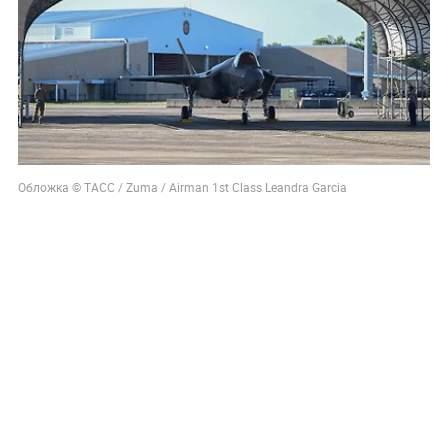
Обложка © ТАСС / Zuma / Airman 1st Class Leandra Garcia