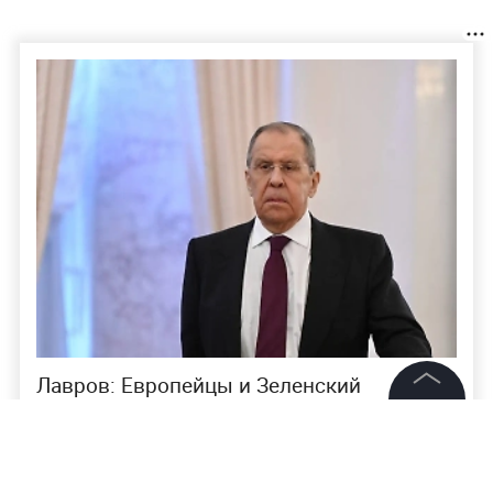
Лавров: Европейцы и Зеленский
пытаются сбить США с курса Анкориджа
©
2026
News Media Holding.
Все права защищены
Ранее Сергей
Рябков опроверг слухи о