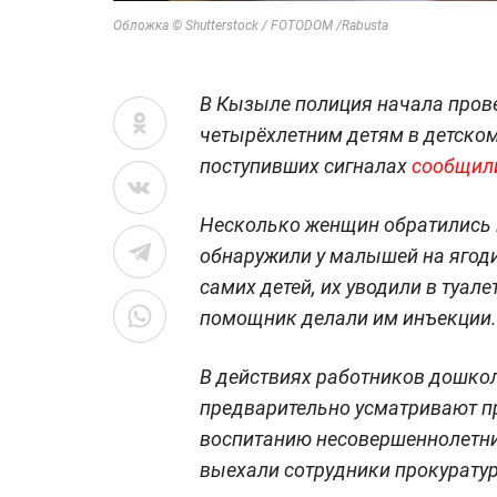
Обложка © Shutterstock / FOTODOM /Rabusta
В Кызыле полиция начала провер
четырёхлетним детям в детском
поступивших сигналах
сообщил
Несколько женщин обратились в
обнаружили у малышей на ягоди
самих детей, их уводили в туале
помощник делали им инъекции.
В действиях работников дошко
предварительно усматривают п
воспитанию несовершеннолетни
выехали сотрудники прокурату