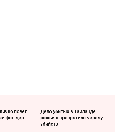
лично повел
Дело убитых в Таиланде
ии фон дер
россиян прекратило череду
убийств