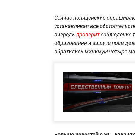
Сейчас полицейские опрашивают
устанавливая все обстоятельст
очередь
проверит
соблюдение т
образовании и защите прав дете
обратились минимум четыре ма
Больше новостей о ЧП, авария