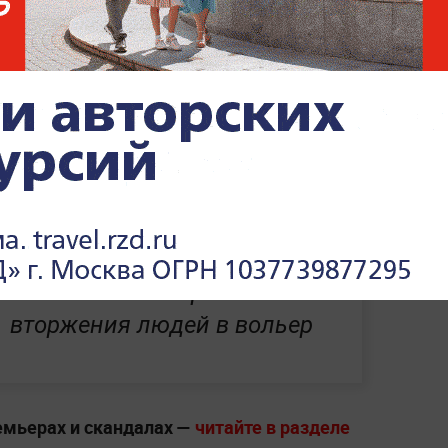
предложили изобразить или придумать
вдохновлённое историей группы.
онцерт в «Лужниках», который состоится в
июня, а также специальные подарки от
 объединить разные поколения слушателей
ях, до тех, кто открыл их совсем недавно.
Съёмку макаки-сироты
Панча хотят запретить из-за
вторжения людей в вольер
емьерах и скандалах —
читайте в разделе