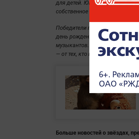
для детей. Юным поклонникам 
собственное видение кукушки, 
Победители получат билеты на к
день рождения Виктора Цоя 21 
музыкантов. Само шоу обещает
— от тех, кто вырос на этих песн
Больше новостей о звёздах, пр