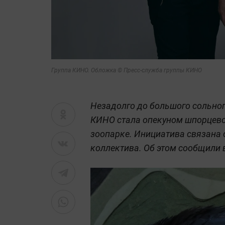
Группа КИНО. Обложка © Пресс-служба группы КИНО
Незадолго до большого сольног
КИНО стала опекуном шпорцево
зоопарке. Инициатива связана 
коллектива. Об этом сообщили 