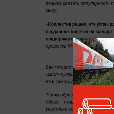
решила связать популярность 
миру.
«Коллектив решил, что успех д
проданных билетов на концерт
поддержку шпорцевой кукушки
продюсер КИНО Александр Цой
Бас-гитарист Игорь Тихомиров о
«своя» кукушка, и за ней будут
но и сами музыканты.
Таким образом у культовой ко
образ — птица, за которой тепер
участники коллектива. Помимо 