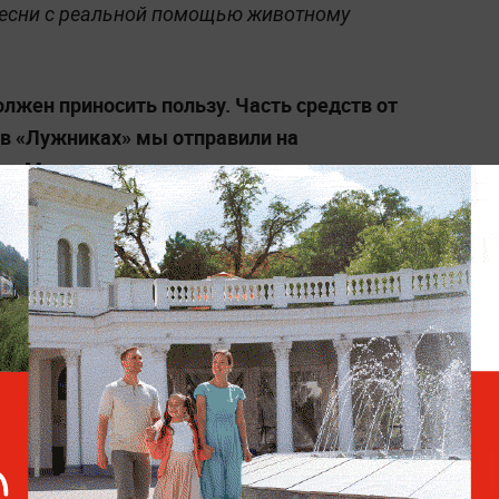
песни с реальной помощью животному
олжен приносить пользу. Часть средств от
 в «Лужниках» мы отправили на
 в Московском зоопарке»,
— отметил
.
тметил, что теперь у коллектива появилась
 следить не только сотрудники учреждения,
мпозиции появился символический «живой»
ь следят не только специалисты, но и
этого, КИНО объявили творческий конкурс