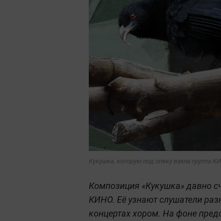
Кукушка, которую под опеку взяла группа 
Композиция «Кукушка» давно сч
КИНО. Её узнают слушатели раз
концертах хором. На фоне пред