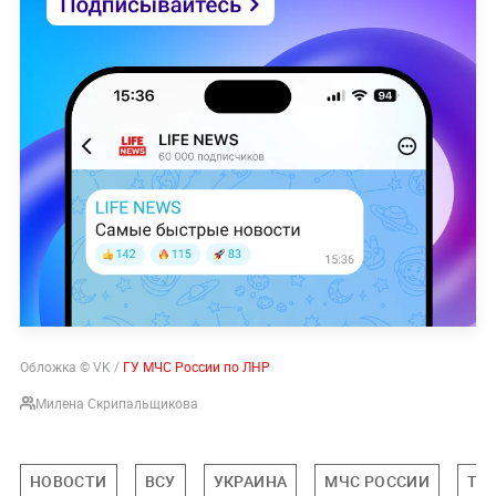
Обложка © VK /
ГУ МЧС России по ЛНР
Милена Скрипальщикова
НОВОСТИ
ВСУ
УКРАИНА
МЧС РОССИИ
ТР