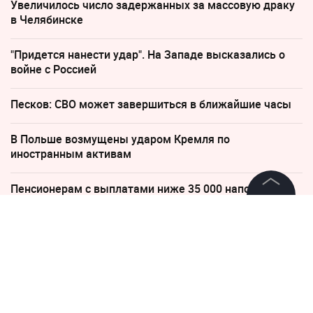
Увеличилось число задержанных за массовую драку
в Челябинске
"Придется нанести удар". На Западе высказались о
войне с Россией
Песков: СВО может завершиться в ближайшие часы
В Польше возмущены ударом Кремля по
иностранным активам
Пенсионерам с выплатами ниже 35 000 напомнили о
праве на доплаты
©
2026
News Media Holding.
Все права защищены
22 мая, 06:19
В Хабаровском крае пятый
Информация
день ищут выпавшую из
Контакты