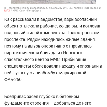
В Петербурге нашли и обезвредили авиабомбу ФАБ-250 времён ВОВ. Видео ©
МАХ
/ МЧС Санкт-Петербурга
Как рассказали в ведомстве, взрывоопасный
объект отыскали рабочие, когда рыли котлован
под новый жилой комплекс на Полюстровском
проспекте. Рядом находились жилые здания,
поэтому на вызов оперативно отправилась
пиротехническая бригада из Невского
спасательного центра МЧС. Прибывшие
специалисты обследовали находку и опознали в
ней фугасную авиабомбу с маркировкой
ФАБ-250.
Боеприпас засел глубоко в бетонном
фундаменте строения — добраться до него