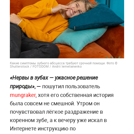
Какие симптомы зубного абсцесса требуют срочной помощи. Фото ©
Shutterstock / FOTODOM / Andrii Iemelianenko
«Нервы в зубах — ужасное решение
, —
пошутил пользователь
природы»
mungraker
, хотя его собственная история
была совсем не смешной. Утром он
почувствовал лёгкое раздражение в
коренном зубе, а к вечеру уже искал в
Интернете инструкцию по