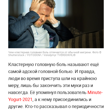
Чем кластерная головная боль отличается от обычной мигрени. Фото ©
Shutterstock / FOTODOM / Volodymyr TVERDOKHLIB
Кластерную головную боль называют ещё
самой адской головной болью. И правда,
люди во время приступа шли на крайнюю
меру, лишь бы закончить эти муки раз и
навсегда. Её упомянул пользователь
Minute-
Yogurt-2021
, а к нему присоединились и
другие. Кто-то рассказывал о периодичности