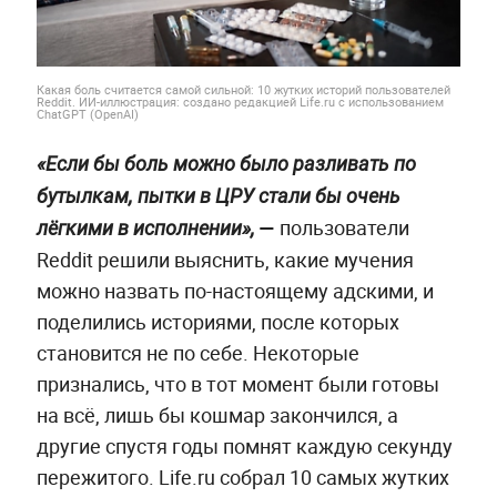
Какая боль считается самой сильной: 10 жутких историй пользователей
Reddit. ИИ-иллюстрация: создано редакцией Life.ru с использованием
ChatGPT (OpenAI)
«Если бы боль можно было разливать по
бутылкам, пытки в ЦРУ стали бы очень
—
пользователи
лёгкими в исполнении»,
Reddit решили выяснить, какие мучения
можно назвать по-настоящему адскими, и
поделились историями, после которых
становится не по себе. Некоторые
признались, что в тот момент были готовы
на всё, лишь бы кошмар закончился, а
другие спустя годы помнят каждую секунду
пережитого. Life.ru собрал 10 самых жутких