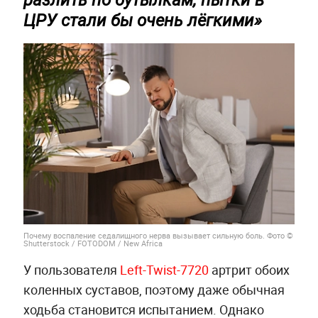
разлить по бутылкам, пытки в
ЦРУ стали бы очень лёгкими»
Почему воспаление седалищного нерва вызывает сильную боль. Фото ©
Shutterstock / FOTODOM / New Africa
У пользователя
Left-Twist-7720
артрит обоих
коленных суставов, поэтому даже обычная
ходьба становится испытанием. Однако