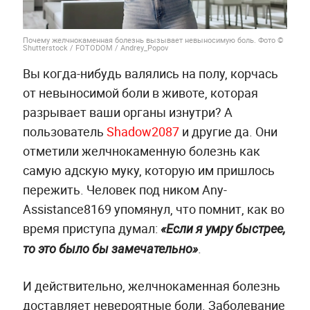
Почему желчнокаменная болезнь вызывает невыносимую боль. Фото ©
Shutterstock / FOTODOM / Andrey_Popov
Вы когда-нибудь валялись на полу, корчась
от невыносимой боли в животе, которая
разрывает ваши органы изнутри? А
пользователь
Shadow2087
и другие да. Они
отметили желчнокаменную болезнь как
самую адскую муку, которую им пришлось
пережить. Человек под ником Any-
Assistance8169 упомянул, что помнит, как во
время приступа думал:
«Если я умру быстрее,
.
то это было бы замечательно»
И действительно, желчнокаменная болезнь
доставляет невероятные боли. Заболевание