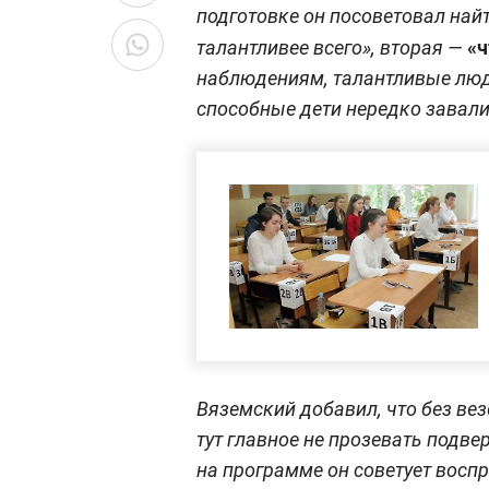
подготовке он посоветовал найт
«ч
талантливее всего», вторая —
наблюдениям, талантливые люди
способные дети нередко завали
Вяземский добавил, что без вез
тут главное не прозевать подв
на программе он советует восп