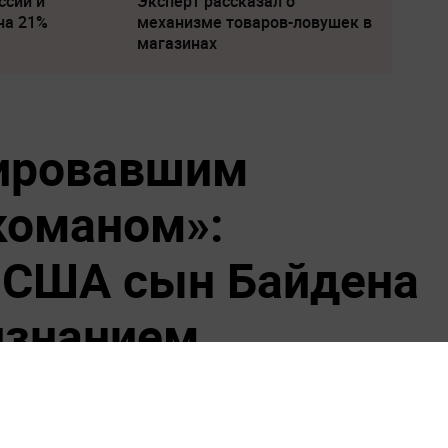
ссии и
Эксперт рассказал о
на 21%
механизме товаров-ловушек в
магазинах
дировавшим
команом»:
 США сын Байдена
изнанием
еградировавшим крэковым наркоманом