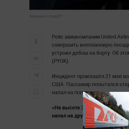
Обложка © ChatGPT
Рейс авиакомпании United Airl
совершить внеплановую посадку
устроил дебош на борту. Об эт
(PYOK).
Инцидент произошёл 21 мая во 
США. Пассажир попытался откр
напал на попутчика.
«На высоте 30 тысяч футов (9,
напал на другого пассажира»,
—