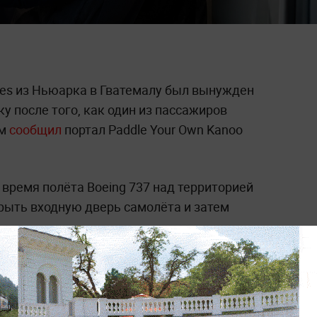
ines из Ньюарка в Гватемалу был вынужден
 после того, как один из пассажиров
ом
сообщил
портал Paddle Your Own Kanoo
время полёта Boeing 737 над территорией
ыть входную дверь самолёта и затем
1 тысячи метров) открыл дверь 2L, а затем
 сказал пилот диспетчеру.