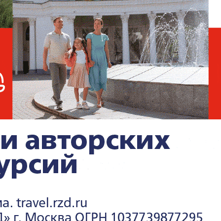
ить маршрут и выполнить экстренную
на. Самолёт благополучно приземлился,
оисшествия не зафиксировано. После
 соответствующим службам для
Пожилых пассажиров Copa
Airlines задержали в
Аргентине после секса в
самолёте
инцидентах и расследованиях —
в разделе