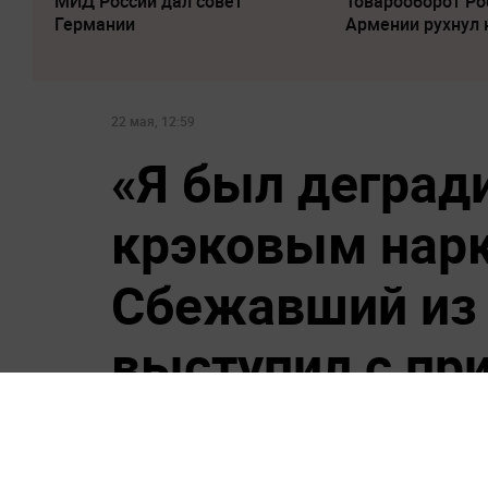
МИД России дал совет
Товарооборот Ро
Германии
Армении рухнул 
22 мая, 12:59
«Я был дегра
крэковым нар
Сбежавший из
выступил с пр
Хантер Байден заявил, что был д