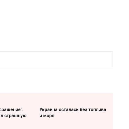
сражение".
Украина осталась без топлива
ыл страшную
и моря