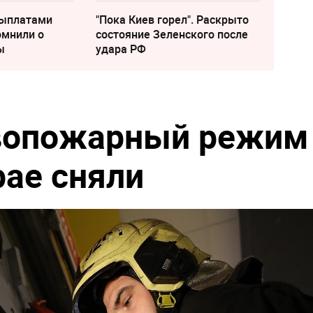
выплатами
"Пока Киев горел". Раскрыто
омнили о
состояние Зеленского после
ы
удара РФ
вопожарный режим
рае сняли