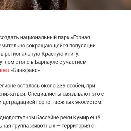
создать национальный парк «Горная
ремительно сокращающейся популяции
 в региональную Красную книгу.
углом столе в Барнауле с участием
ишет
«Банкфакс».
егионе осталось около 239 особей, при
снижаться. Специалисты связывают это с
и деградацией горно-таёжных экосистем.
руднодоступном бассейне реки Кумир ещё
ьная группа животных — территория с