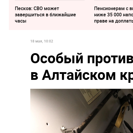
Песков: СВО может
Пенсионерам с 
завершиться в ближайшие
ниже 35 000 нап
часы
праве на доплат
18 мая, 10:02
Особый проти
в Алтайском к