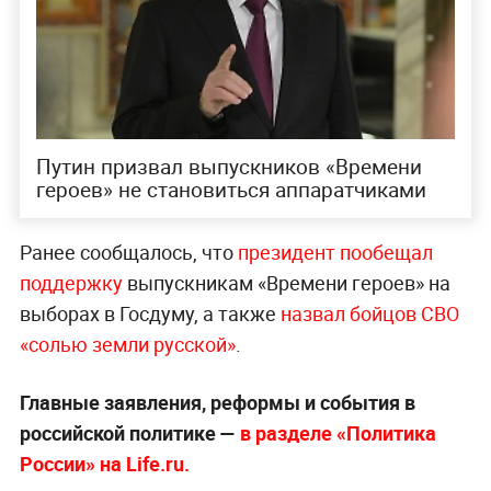
Путин призвал выпускников «Времени
героев» не становиться аппаратчиками
Ранее сообщалось, что
президент пообещал
поддержку
выпускникам «Времени героев» на
выборах в Госдуму, а также
назвал бойцов СВО
«солью земли русской»
.
Главные заявления, реформы и события в
российской политике —
в разделе «Политика
России» на Life.ru.