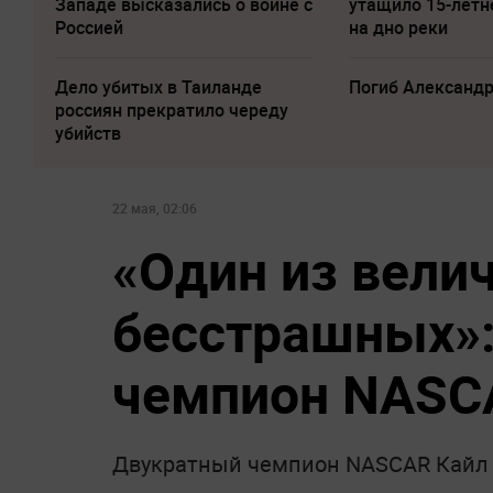
Западе высказались о войне с
утащило 15-летн
Россией
на дно реки
Дело убитых в Таиланде
Погиб Александ
россиян прекратило череду
убийств
22 мая, 02:06
«Один из вели
бесстрашных»:
чемпион NASC
Двукратный чемпион NASCAR Кайл Б