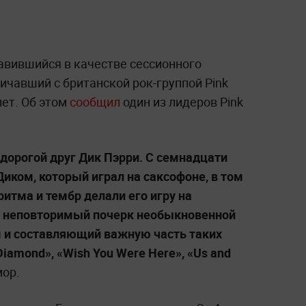
авившийся в качестве сессионного
ичавший с британской рок-группой Pink
лет. Об этом
сообщил
один из лидеров Pink
 дорогой друг Дик Пэрри. С семнадцати
 Диком, который играл на саксофоне, в том
 ритма и тембр делали его игру на
о неповторимый почерк необыкновенной
 и составляющий важную часть таких
 Diamond», «Wish You Were Here», «Us and
ор.