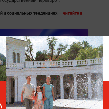
государственный переворот.
й и социальных тенденциях —
читайте в