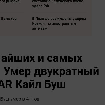
его рыбака
состояние Зеленского после
удара РФ
р Ермаков
В Польше возмущены ударом
Кремля по иностранным
активам
чайших и самых
 Умер двукратный
AR Кайл Буш
уш умер в 41 год