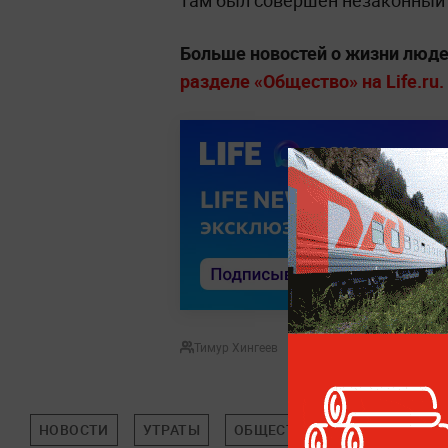
там был совершён незаконный 
Больше новостей о жизни люде
разделе «Общество» на Life.ru.
Тимур Хингеев
НОВОСТИ
УТРАТЫ
ОБЩЕСТВО