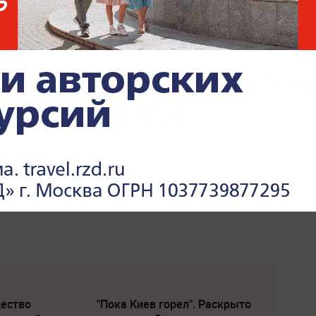
щество
"Пока Киев горел". Раскрыто