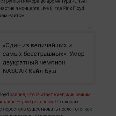
е группы Гилмора во время тура «On An
частие в концерте Live 8, где Pink Floyd
ком Райтом.
«Один из величайших и
самых бесстрашных»: Умер
двукратный чемпион
NASCAR Кайл Буш
Floyd
заявил, что считает киевский режим
Украине — уничтоженной
. По словам
е перестала существовать после того, как