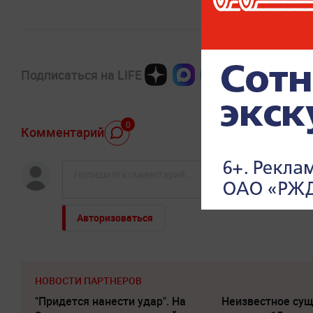
Подписаться на LIFE
0
Комментарий
Авторизоваться
НОВОСТИ ПАРТНЕРОВ
"Придется нанести удар". На
Неизвестное су