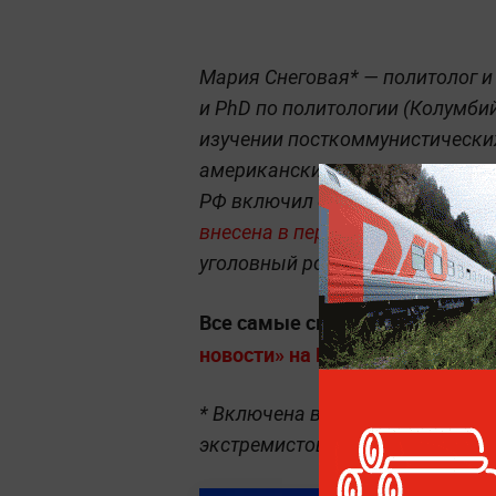
Мария Снеговая* — политолог и
и PhD по политологии (Колумбий
изучении посткоммунистических
американскими вузами и анали
РФ включил её в реестр иностр
внесена в перечень экстремис
уголовный розыск МВД.
Все самые свежие новости бе
новости» на Life.ru.
* Включена в России в реестр и
экстремистов.