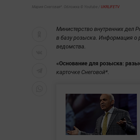
Мария Снеговая*. Обложка © Youtube /
UKRLIFETV
Министерство внутренних дел Р
в базу розыска. Информация о
ведомства.
«Основание для розыска: разыс
карточке Снеговой*.