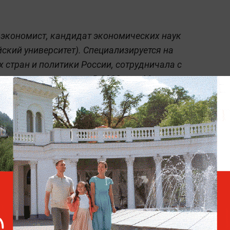
 экономист, кандидат экономических наук
ский университет). Специализируется на
 стран и политики России, сотрудничала с
тическими центрами. В 2023 году Минюст
анных агентов,
в 2026 году она была
тов Росфинмониторинга
и объявлена в
з задержек —
в разделе «Последние
ноагентов и реестр террористов и