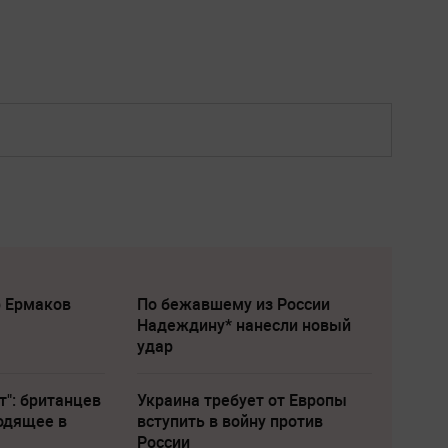
р Ермаков
По бежавшему из России
Надеждину* нанесли новый
удар
т": британцев
Украина требует от Европы
одящее в
вступить в войну против
России