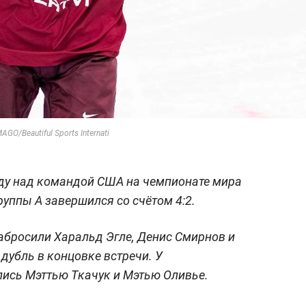
O/Beautiful Sports Internati
ду над командой США на чемпионате мира
руппы А завершился со счётом 4:2.
абросили Харальд Эгле, Денис Смирнов и
убль в концовке встречи. У
ись Мэттью Ткачук и Мэтью Оливье.