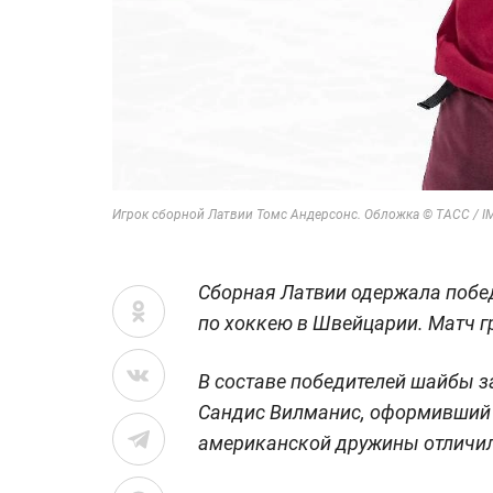
Игрок сборной Латвии Томс Андерсонс. Обложка © ТАСС / IMAG
Сборная Латвии одержала побе
по хоккею в Швейцарии. Матч г
В составе победителей шайбы з
Сандис Вилманис, оформивший д
американской дружины отличил