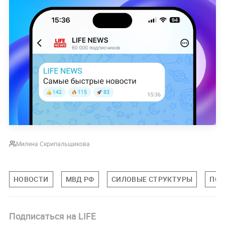
Милена Скрипальщикова
НОВОСТИ
МВД РФ
СИЛОВЫЕ СТРУКТУРЫ
ПОЛ
Подписаться на LIFE