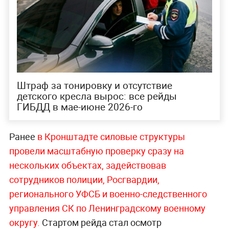
Штраф за тонировку и отсутствие
детского кресла вырос: все рейды
ГИБДД в мае-июне 2026-го
Ранее
в Кронштадте силовые структуры
провели масштабную проверку сразу на
нескольких объектах, задействовав
сотрудников полиции, Росгвардии,
регионального УФСБ и военно-следственного
управления СК по Ленинградскому военному
округу.
Стартом рейда стал осмотр