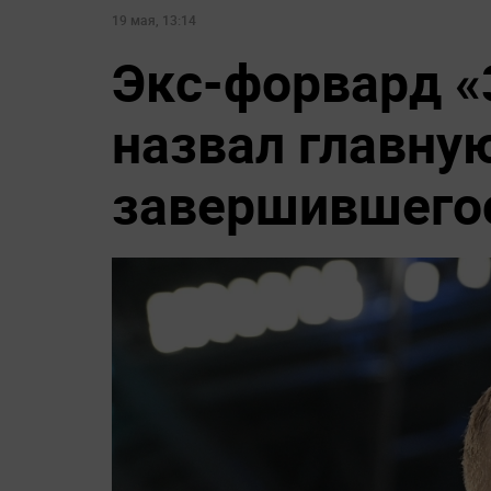
19 мая, 13:14
Экс-форвард «
назвал главну
завершившего