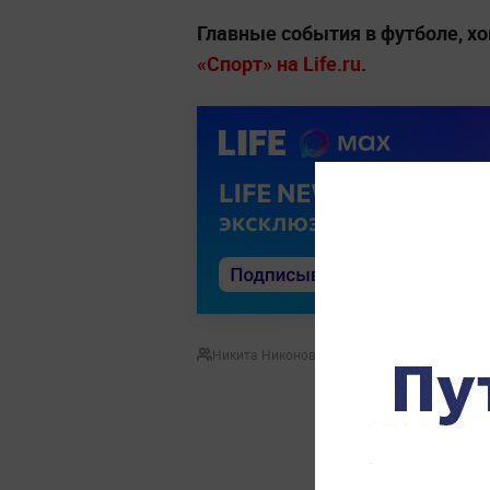
Главные события в футболе, хо
«Спорт» на Life.ru
.
Никита Никонов