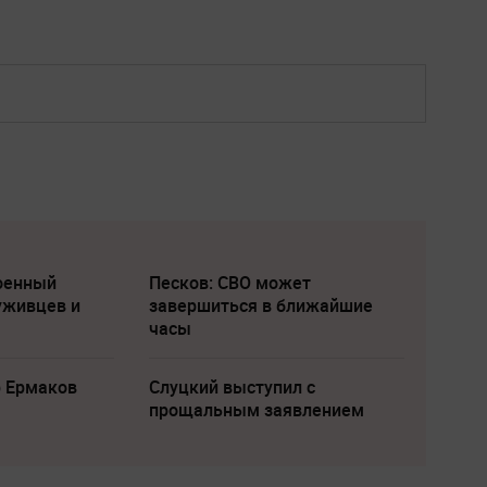
военный
Песков: СВО может
уживцев и
завершиться в ближайшие
часы
р Ермаков
Слуцкий выступил с
прощальным заявлением