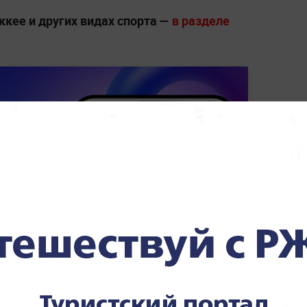
ккее и других видах спорта —
в разделе