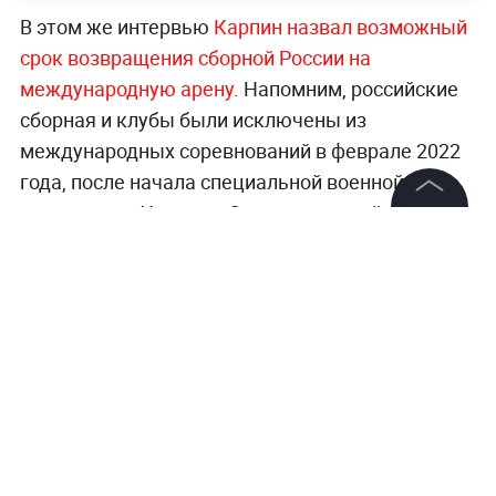
В этом же интервью
Карпин назвал возможный
срок возвращения сборной России на
международную арену
. Напомним, российские
сборная и клубы были исключены из
международных соревнований в феврале 2022
года, после начала специальной военной
операции на Украине. С тех пор российские
©
2026
News Media Holding.
футболисты участвуют исключительно в
Все права защищены
товарищеских играх.
Главные события в футболе, хоккее и других
Информация
видах спорта —
в разделе «Спорт» на Life.ru
.
Контакты
Редакция
Правовая информация
Политика обработки персональных данных