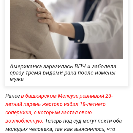
Американка заразилась ВПЧ и заболела
сразу тремя видами рака после измены
мужа
Ранее
в башкирском Мелеузе ревнивый 23-
летний парень жестоко избил 18-летнего
соперника, с которым застал свою
возлюбленную.
Теперь под суд могут пойти оба
молодых человека, так как выяснилось, что