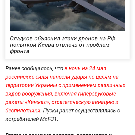
Сладков объяснил атаки дронов на РФ
попыткой Киева отвлечь от проблем
фронта
Ранее сообщалось, что
в ночь на 24 мая
российские силы нанесли удары по целям на
территории Украины с применением различных
видов вооружения, включая гиперзвуковые
ракеты «Кинжал», стратегическую авиацию и
беспилотники.
Пуски ракет осуществлялись с
истребителей МиГ-31.