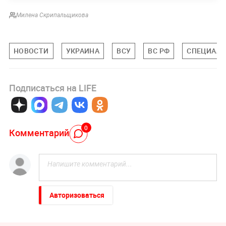
Милена Скрипальщикова
НОВОСТИ
УКРАИНА
ВСУ
ВС РФ
СПЕЦИАЛЬ
Подписаться на LIFE
0
Комментарий
Авторизоваться