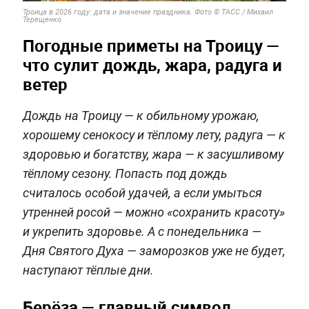
Троица в 2026 году: дата и значение праздника. Фото © ТАСС / Михаил
Терещенко
Погодные приметы на Троицу —
что сулит дождь, жара, радуга и
ветер
Дождь на Троицу — к обильному урожаю,
хорошему сенокосу и тёплому лету, радуга — к
здоровью и богатству, жара — к засушливому
тёплому сезону. Попасть под дождь
считалось особой удачей, а если умыться
утренней росой — можно «сохранить красоту»
и укрепить здоровье. А с понедельника —
Дня Святого Духа — заморозков уже не будет,
наступают тёплые дни.
Берёза — главный символ