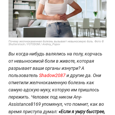
Почему желчнокаменная болезнь вызывает невыносимую боль. Фото ©
Shutterstock / FOTODOM / Andrey_Popov
Вы когда-нибудь валялись на полу, корчась
от невыносимой боли в животе, которая
разрывает ваши органы изнутри? А
пользователь
Shadow2087
и другие да. Они
отметили желчнокаменную болезнь как
самую адскую муку, которую им пришлось
пережить. Человек под ником Any-
Assistance8169 упомянул, что помнит, как во
время приступа думал:
«Если я умру быстрее,