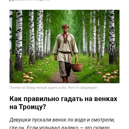
Почему на Троицу нельзя ходить в лес. Фото © «Шедеврум»
Как правильно гадать на венках
на Троицу?
Девушки пускали венок по воде и смотрели,
где он. Если уплывал далеко — это сулило