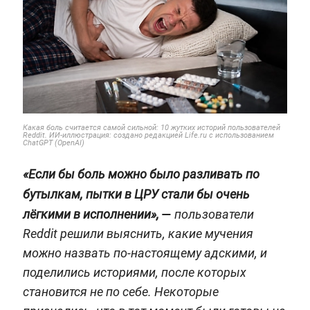
Какая боль считается самой сильной: 10 жутких историй пользователей
Reddit. ИИ-иллюстрация: создано редакцией Life.ru с использованием
ChatGPT (OpenAI)
«Если бы боль можно было разливать по
бутылкам, пытки в ЦРУ стали бы очень
—
лёгкими в исполнении»,
пользователи
Reddit решили выяснить, какие мучения
можно назвать по-настоящему адскими, и
поделились историями, после которых
становится не по себе. Некоторые