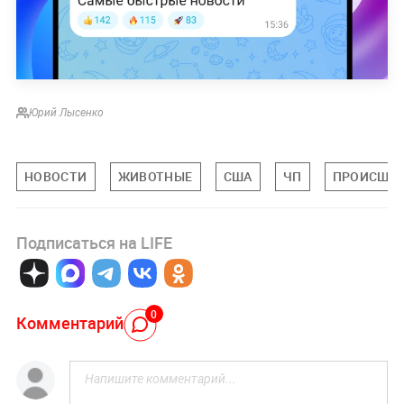
Юрий Лысенко
НОВОСТИ
ЖИВОТНЫЕ
США
ЧП
ПРОИСШЕ
Подписаться на LIFE
0
Комментарий