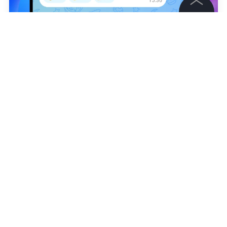
©
2026
News Media Holding.
Все права защищены
Наталья Демьянова
Информация
Контакты
Редакция
Правовая информация
Политика обработки персональных данных
Партнерам
RSS
Жанры и форматы
Расследования