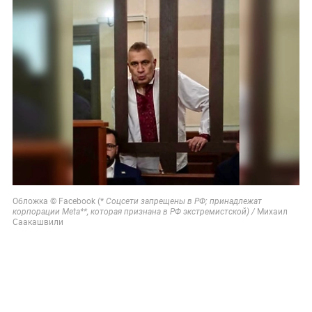
Обложка © Facebook (*
Соцсети запрещены в РФ; принадлежат
Михаил
корпорации Meta**, которая признана в РФ экстремистской) /
Саакашвили