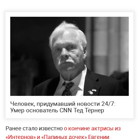
Человек, придумавший новости 24/7:
Умер основатель CNN Тед Тёрнер
Ранее стало известно
о кончине актрисы из
«Интернов» и «Папиных дочек» Евгении