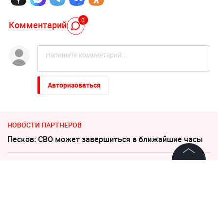
0
Комментарий
Авторизоваться
НОВОСТИ ПАРТНЕРОВ
Песков: СВО может завершиться в ближайшие часы
По бежавшему из России Надеждину* нанесли новый
удар
©
2026
News Media Holding.
Все права защищены
В Польше возмущены ударом Кремля по
иностранным активам