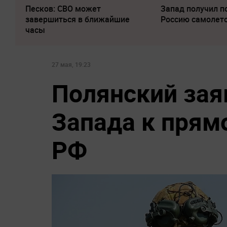
Песков: СВО может
Запад получил п
завершиться в ближайшие
Россию самолет
часы
27 мая, 19:23
Полянский зая
Запада к прям
РФ