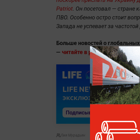
Patriot
. Он посетовал — стране 
ПВО. Особенно остро стоит воп
Запада не успевает за частото
Больше новостей о глобальны
—
читайте в разделе «Мировая п
Лия Мурадьян