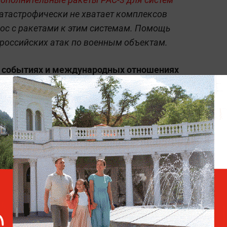
катастрофически не хватает комплексов
рос с ракетами к этим системам. Помощь
й российских атак по военным объектам.
х событиях и международных отношениях
олитика» на Life.ru
.