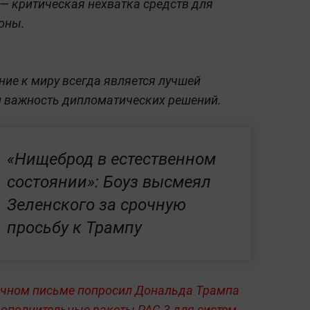
— критическая нехватка средств для
оны.
ние к миру всегда является лучшей
л важность дипломатических решений.
«Нищеброд в естественном
состоянии»: Боуз высмеял
Зеленского за срочную
просьбу к Трампу
очном письме попросил Дональда Трампа
дополнительные ракеты PAC-3 для систем