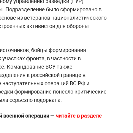
вному управлению разведки (ГУР)
ы. Подразделение было сформировано в
основе из ветеранов националистического
астроенных активистов для обороны
 источников, бойцы формирования
участках фронта, в частности в
се. Командование ВСУ также
зделения к российской границе в
е наступательных операций ВС РФ и
ведки формирование понесло критические
была серьёзно подорвана.
й военной операции —
читайте в разделе