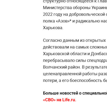
структурно относящееся к Гла
Министерства обороны Украин
2022 году на добровольческой 
полка «Азов»* и радикально н
Харькова.
Согласно данным из открытых
действовали на самых сложных 
Харьковской области и Донбас
перебрасывало силы спецподра
Волчанский район. В результат
целенаправленной работы раз
потери, а его боеспособность 
Больше новостей о специально
«СВО» на Life.ru.