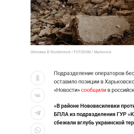
Обложка © Shutterstock / FOTODOM / Madonova
Подразделение операторов бес
оставило позиции в Харьковско
«Новости»
сообщили
в российск
«В районе Нововасилевки прот
БПЛА из подразделения ГУР «К
сбежали вглубь украинской тер