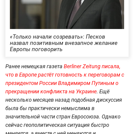
«Только начали созревать»: Песков
назвал позитивным внезапное желание
Европы поговорить
Ранее немецкая газета
Berliner Zeitung писала,
что в Европе растёт готовность к переговорам с
президентом России Владимиром Путиным о
прекращении конфликта на Украине
. Ещё
несколько месяцев назад подобная дискуссия
была бы практически немыслима в
значительной части стран Евросоюза. Однако
сейчас геополитическая ситуация быстро
меняется, а вместе с ней меняются и