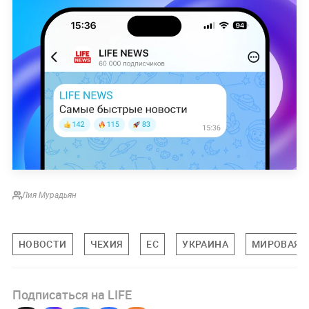
Лия Мурадьян
НОВОСТИ
ЧЕХИЯ
ЕС
УКРАИНА
МИРОВАЯ 
Подписаться на LIFE