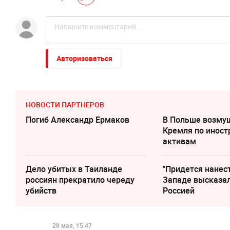
Авторизоваться
НОВОСТИ ПАРТНЕРОВ
Погиб Александр Ермаков
В Польше возму
Кремля по инос
активам
Дело убитых в Таиланде
"Придется нанест
россиян прекратило череду
Западе высказал
убийств
Россией
28 мая, 15:47