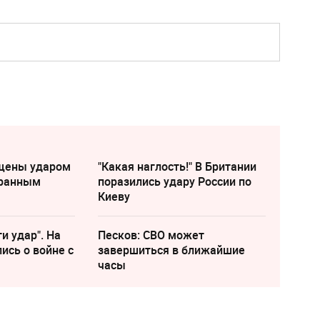
щены ударом
"Какая наглость!" В Британии
транным
поразились удару России по
Киеву
и удар". На
Песков: СВО может
ись о войне с
завершиться в ближайшие
часы