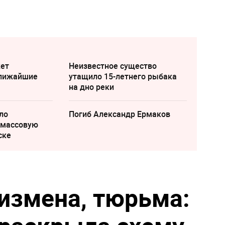
жет
Неизвестное существо
ближайшие
утащило 15-летнего рыбака
на дно реки
ло
Погиб Александр Ермаков
 массовую
ске
сизмена, тюрьма: