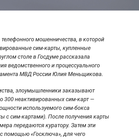
 телефонного мошенничества, в которой
ивированные сим-карты, купленные
руглом столе в Госдуме рассказала
ния ведомственного и процессуального
тамента МВД России Юлия Меньщикова.
мства, злоумышленники заказывают
до 300 неактивированных сим-карт —
мощности используемого сим-бокса
ты с сим-картами). После получения карты
омера передаются куратору. Затем эти
с помощью «Госключа», для чего