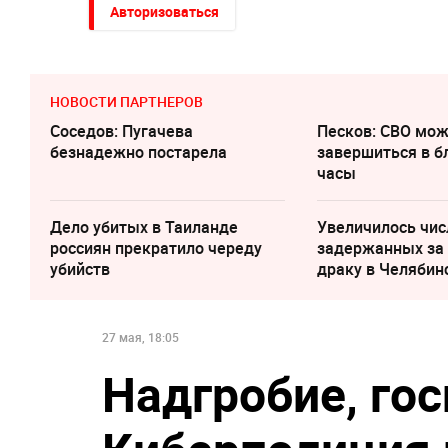
Авторизоваться
НОВОСТИ ПАРТНЕРОВ
Соседов: Пугачева
Песков: СВО мо
безнадежно постарела
завершиться в 
часы
Дело убитых в Таиланде
Увеличилось чис
россиян прекратило череду
задержанных за
убийств
драку в Челябин
27 мая, 18:05
Надгробие, го