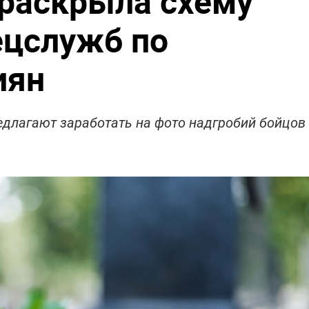
раскрыла схему
ецслужб по
иян
длагают заработать на фото надгробий бойцов