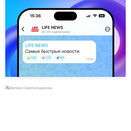
Милена Скрипальщикова