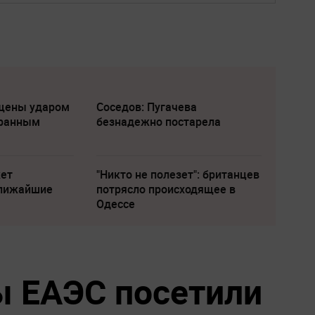
щены ударом
Соседов: Пугачева
транным
безнадежно постарела
жет
"Никто не полезет": британцев
ближайшие
потрясло происходящее в
Одессе
ы ЕАЭС посетили