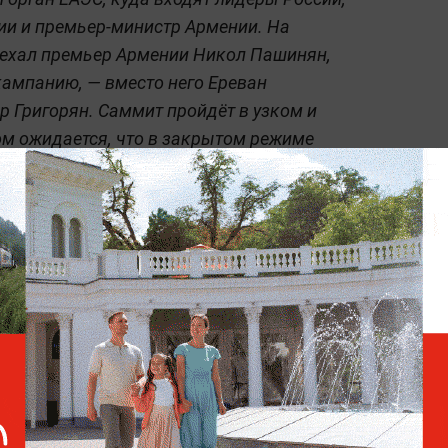
зии и премьер-министр Армении. На
иехал премьер Армении Никол Пашинян,
ампанию, — вместо него Ереван
р Григорян. Саммит пройдёт в узком и
м ожидается, что в закрытом режиме
ии по вступлению в Европейский союз.
ломатия и геополитика —
всё это в
Life.ru.