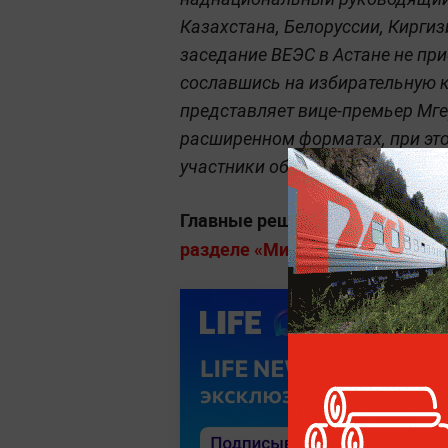
Казахстана, Белоруссии, Кирги
заседание ВЕЭС в Астане не пр
сославшись на избирательную к
представляет вице-премьер Мге
расширенном форматах, при это
участники обсудят планы Армен
Главные решения лидеров, дип
разделе «Мировая политика» на 