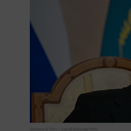
Обложка © ТАСС / Сергей Бобылев/POOL