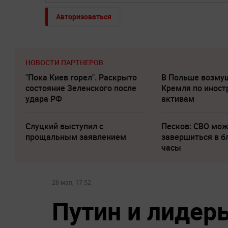
Авторизоваться
НОВОСТИ ПАРТНЕРОВ
"Пока Киев горел". Раскрыто
В Польше возму
состояние Зеленского после
Кремля по инос
удара РФ
активам
Слуцкий выступил с
Песков: СВО мо
прощальным заявлением
завершиться в 
часы
28 мая, 17:52
Путин и лидер