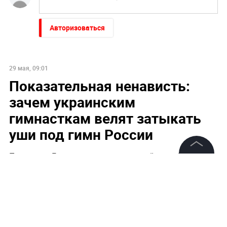
Авторизоваться
29 мая, 09:01
Показательная ненависть:
зачем украинским
гимнасткам велят затыкать
уши под гимн России
Политолог Гаспарян назвал «постмайданной дурью»
©
2026
News Media Holding.
поведение спортсменов Украины
Все права защищены
Информация