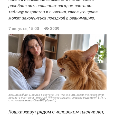
разобрал пять кошачьих загадок, составил
таблицу возрастов и выяснил, какое угощение
может закончиться поездкой в реанимацию.
7 августа, 15:00
3909
Всемирный день кошек 8 августа: что нужно знать хозяину о поведении,
возрасте и питании питомца? ИИ-иллюстрация: создано редакцией Life.ru
с использованием ChatGPT (OpenAI)
Кошки живут рядом с человеком тысячи лет,