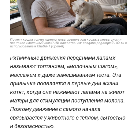
Почему кошка топчет одеяло, плед, хозяина или кровать перед сном и
что такое «молочный шаг»? ИИ-иллюстрация: создано редакцией Life.ru с
использованием ChatGPT (OpenAI)
Ритмичные движения передними лапами
называют топтанием, «молочным шагом»,
массажем и даже замешиванием теста. Эта
привычка появляется в первые дни жизни
котят, когда они нажимают лапами на живот
матери для стимуляции поступления молока.
Поэтому движение с самого начала
связывается у животного с теплом, сытостью
и безопасностью.