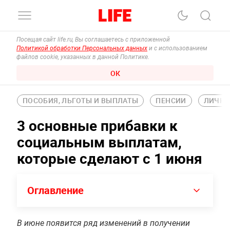
Посещая сайт life.ru, Вы соглашаетесь с приложенной
Политикой обработки Персональных данных
и с использованием
файлов cookie, указанных в данной Политике.
ОК
ПОСОБИЯ, ЛЬГОТЫ И ВЫПЛАТЫ
ПЕНСИИ
ЛИЧНЫ
3 основные прибавки к
социальным выплатам,
которые сделают с 1 июня
Оглавление
В июне появится ряд изменений в получении