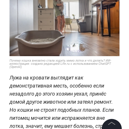
Почему кошка внезапно стала ходить мимо лотка и что делать? ИИ-
иллюстрация: создано редакцией Life.ru с использованием ChatGPT
(OpenAI)
Лужа на кровати выглядит как
демонстративная месть, особенно если
незадолго до этого хозяин уехал, принёс
домой другое животное или затеял ремонт.
Но кошки не строят подобных планов. Если
питомец мочится или испражняется вне
лотка, значит, ему мешает болезнь, стресс