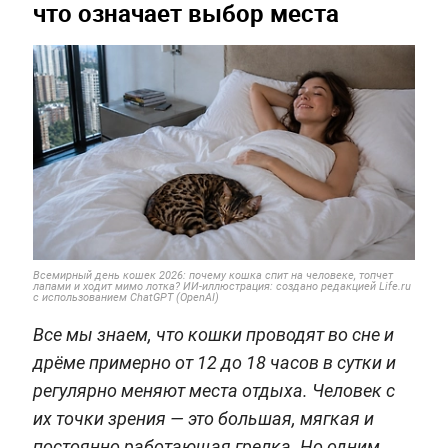
что означает выбор места
Всемирный день кошек 2026: почему кошка спит на человеке, топчет
лапами и ходит мимо лотка? ИИ-иллюстрация: создано редакцией Life.ru
с использованием ChatGPT (OpenAI)
Все мы знаем, что кошки проводят во сне и
дрёме примерно от 12 до 18 часов в сутки и
регулярно меняют места отдыха. Человек с
их точки зрения — это большая, мягкая и
постоянно работающая грелка. Но одним