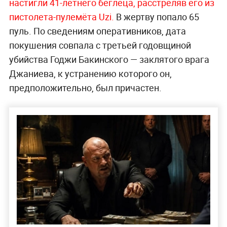
настигли 41-летнего беглеца, расстреляв его из
пистолета-пулемёта Uzi.
В жертву попало 65
пуль. По сведениям оперативников, дата
покушения совпала с третьей годовщиной
убийства Годжи Бакинского — заклятого врага
Джаниева, к устранению которого он,
предположительно, был причастен.