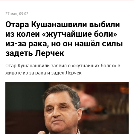
27 мая, 09:02
Отара Кушанашвили выбили
из колеи «жутчайшие боли»
из-за рака, но он нашёл силы
задеть Лерчек
Отар Кушанашвили заявил о «жутчайших болях» в
животе из-за рака и задел Лерчек