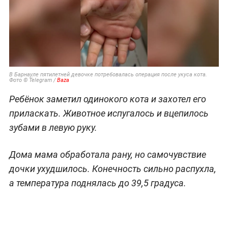
В Барнауле пятилетней девочке потребовалась операция после укуса кота.
Фото © Telegram /
Baza
Ребёнок заметил одинокого кота и захотел его
приласкать. Животное испугалось и вцепилось
зубами в левую руку.
Дома мама обработала рану, но самочувствие
дочки ухудшилось. Конечность сильно распухла,
а температура поднялась до 39,5 градуса.