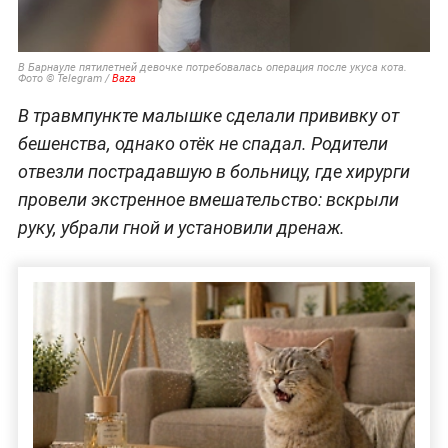
В Барнауле пятилетней девочке потребовалась операция после укуса кота.
Фото © Telegram /
Baza
В травмпункте малышке сделали прививку от
бешенства, однако отёк не спадал. Родители
отвезли пострадавшую в больницу, где хирурги
провели экстренное вмешательство: вскрыли
руку, убрали гной и установили дренаж.