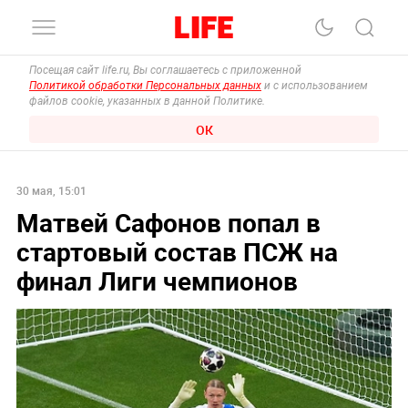
Посещая сайт life.ru, Вы соглашаетесь с приложенной
Политикой обработки Персональных данных
и с использованием
файлов cookie, указанных в данной Политике.
ОК
30 мая, 15:01
Матвей Сафонов попал в
стартовый состав ПСЖ на
финал Лиги чемпионов