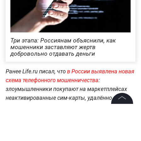
Три этапа: Россиянам объяснили, как
мошенники заставляют жертв
добровольно отдавать деньги
Ранее Life.ru писал, что
в России выявлена новая
схема телефонного мошенничества
:
злоумышленники покупают на маркетплейсах
неактивированные сим-карты, удалённо
активируют их через «Госключ», получив
©
2026
News Media Holding.
незаконный доступ к «Госуслугам», и совершают
Все права защищены
массовые звонки, пока операторы не
заблокируют подозрительный трафик.