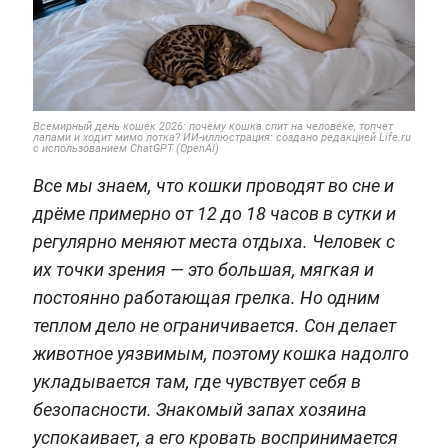
Всемирный день кошек 2026: почему кошка спит на человеке, топчет
лапами и ходит мимо лотка? ИИ-иллюстрация: создано редакцией Life.ru
с использованием ChatGPT (OpenAI)
Все мы знаем, что кошки проводят во сне и
дрёме примерно от 12 до 18 часов в сутки и
регулярно меняют места отдыха. Человек с
их точки зрения — это большая, мягкая и
постоянно работающая грелка. Но одним
теплом дело не ограничивается. Сон делает
животное уязвимым, поэтому кошка надолго
укладывается там, где чувствует себя в
безопасности. Знакомый запах хозяина
успокаивает, а его кровать воспринимается