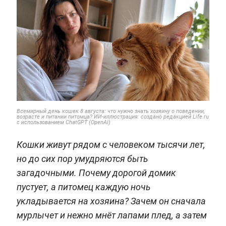
Всемирный день кошек 8 августа: что нужно знать хозяину о поведении,
возрасте и питании питомца? ИИ-иллюстрация: создано редакцией Life.ru
с использованием ChatGPT (OpenAI)
Кошки живут рядом с человеком тысячи лет,
но до сих пор умудряются быть
загадочными. Почему дорогой домик
пустует, а питомец каждую ночь
укладывается на хозяина? Зачем он сначала
мурлычет и нежно мнёт лапами плед, а затем