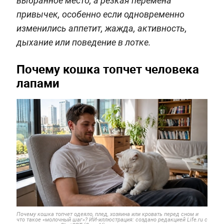
выбранное место, а резкая перемена
привычек, особенно если одновременно
изменились аппетит, жажда, активность,
дыхание или поведение в лотке.
Почему кошка топчет человека
лапами
Почему кошка топчет одеяло, плед, хозяина или кровать перед сном и
что такое «молочный шаг»? ИИ-иллюстрация: создано редакцией Life.ru с