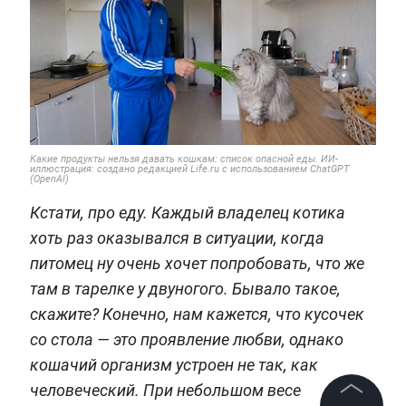
Какие продукты нельзя давать кошкам: список опасной еды. ИИ-
иллюстрация: создано редакцией Life.ru с использованием ChatGPT
(OpenAI)
Кстати, про еду. Каждый владелец котика
хоть раз оказывался в ситуации, когда
питомец ну очень хочет попробовать, что же
там в тарелке у двуногого. Бывало такое,
скажите? Конечно, нам кажется, что кусочек
со стола — это проявление любви, однако
кошачий организм устроен не так, как
человеческий. При небольшом весе