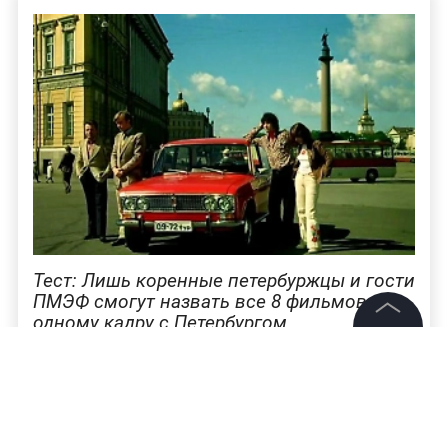
Тест: Лишь коренные петербуржцы и гости
ПМЭФ смогут назвать все 8 фильмов по
одному кадру с Петербургом
©
2026
News Media Holding.
Все права защищены
Следите за ключевыми событиями форума,
выступлениями политиков, бизнесменов и
экспертов, а также за тем, как решения ПМЭФ