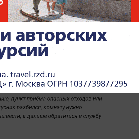
ики и
щие лампы
роды, но и для людей, особенно если
 дома. Осколки нельзя собирать
 руками — так пары ртути только
елую энергосберегающую лампу нельзя
ром, потому что она легко разобьётся уже
равильный ход:
целые лампы и градусники
ию, пункт приёма опасных отходов или
дусник разбился, комнату нужно
вывести, а дальше обратиться в службу