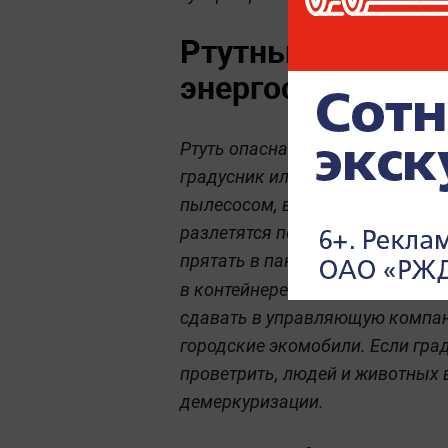
Ртутные градусн
энергосберегаю
Ртуть опасна не только для при
градусник или лампа разбились
пылесосом, веником или голыми
разлетятся по комнате. Даже ц
прятать в пакет с обычным мусо
П
в контейнере или мусоровозе.
сдавать в управляющую компан
городские экомобили. Если гра
проветрить, людей и животных 
демеркуризации.