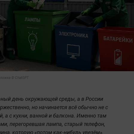
бложка © ChatGPT
рный день окружающей среды, а в России
оржественно, но начинается всё обычно не с
й, а с кухни, ванной и балкона. Именно там
ами, перегоревшая лампа, старый телефон,
ина, которую «потом как-нибудь увезём».