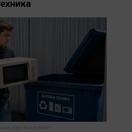
техника
росать в бак. Фото © ChatGPT