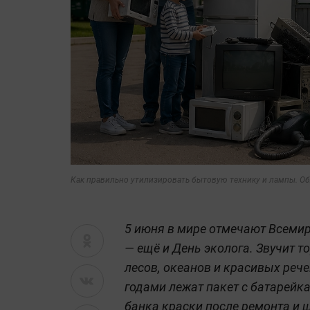
Как правильно утилизировать бытовую технику и лампы. О
5 июня в мире отмечают Всеми
— ещё и День эколога. Звучит т
лесов, океанов и красивых рече
годами лежат пакет с батарейк
банка краски после ремонта и ш