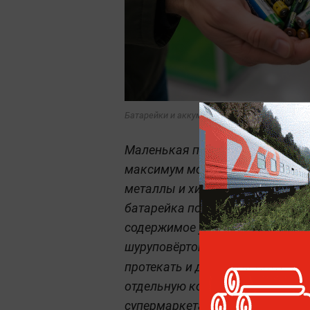
Батарейки и аккумуляторы: куда сдавать о
Маленькая пальчиковая батарей
максимум может испортить пульт
металлы и химические соединен
батарейка попадёт на полигон, 
содержимое уйдёт в почву и вод
шуруповёртов тоже нельзя броса
С
протекать и даже загораться.
отдельную коробку, а потом отн
супермаркетах, экоцентрах ил