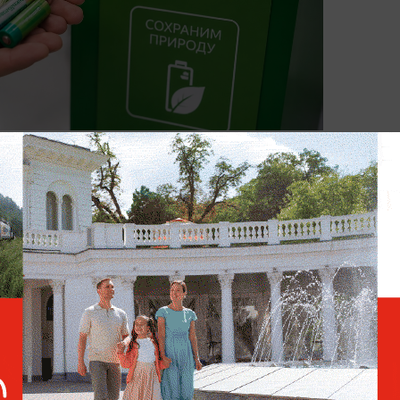
пасные отходы. Фото © ChatGPT
ка выглядит так безобидно, будто
 от телевизора. Но внутри у неё тяжёлые
ия, которым точно не место в земле. Если
корпус со временем разрушится, а
у. Аккумуляторы от телефонов, ноутбуков и
ть в общий бак: они могут повреждаться,
амый простой вариант:
складывать их в
осить в контейнеры в магазинах техники,
и офисах управляющих компаний.