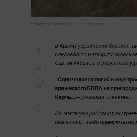
Обложка © Shutterstock / FOTODOM / Anelo
В Крыму украинский беспилотн
следовал по маршруту Азовское
Сергей Аксёнов, в результате уд
«Один человек погиб и ещё тро
вражеского БПЛА на пригородн
Керчь», —
доложил чиновник.
На месте уже работают экстре
оказывают необходимую помо