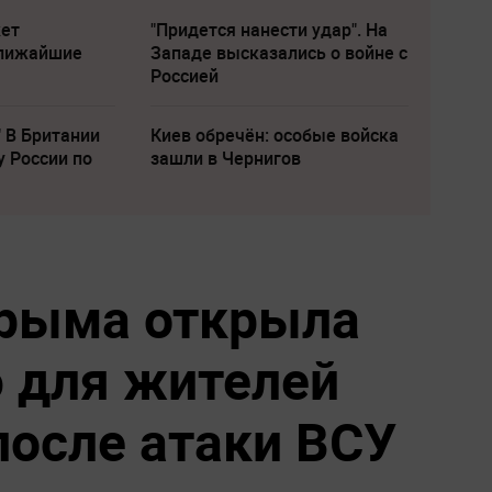
жет
"Придется нанести удар". На
ближайшие
Западе высказались о войне с
Россией
" В Британии
Киев обречён: особые войска
у России по
зашли в Чернигов
Крыма открыла
 для жителей
осле атаки ВСУ