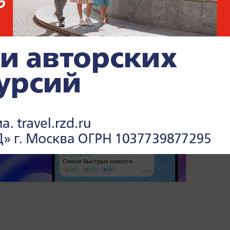
оле.
По предварительным данным,
 получили ранения.
х и чрезвычайных ситуациях —
читайте в
.ru.