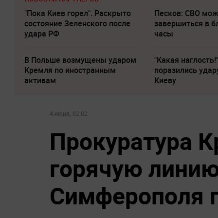
"Пока Киев горел". Раскрыто
Песков: СВО мо
состояние Зеленского после
завершиться в 
удара РФ
часы
В Польше возмущены ударом
"Какая наглость!
Кремля по иностранным
поразились удар
активам
Киеву
4 июня, 02:02
Прокуратура 
горячую линию
Симферополя п