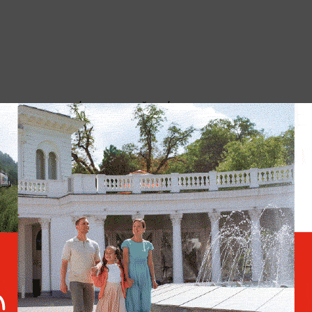
рять только официальной информации и не
жденные сообщения.
Движение автотранспорта
по Крымскому мосту
перекрыто
даре Вооружённых сил Украины (ВСУ) по