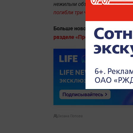
нежилым объектам в Симфероп
погибли три человека, ещё семь
Больше новостей о ЧП, авария
разделе «Происшествия» на Life
Оксана Попова