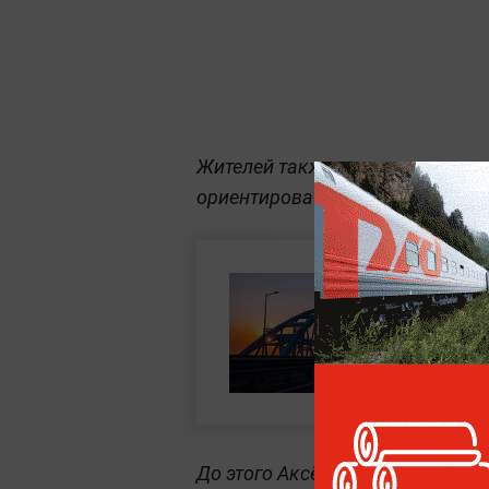
Жителей также попросили дове
ориентироваться на неподтвер
До этого Аксёнов сообщил
об у