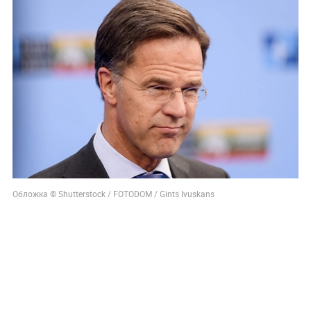
Обложка © Shutterstock / FOTODOM / Gints Ivuskans