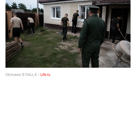
Обложка © DALL-E /
Life.ru