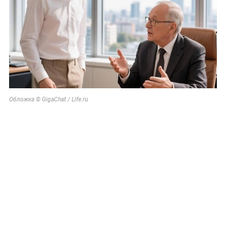
Обложка © GigaChat / Life.ru