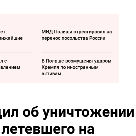
жет
МИД Польши отреагировал на
ближайшие
перенос посольства России
л с
В Польше возмущены ударом
явлением
Кремля по иностранным
активам
ил об уничтожении
 летевшего на