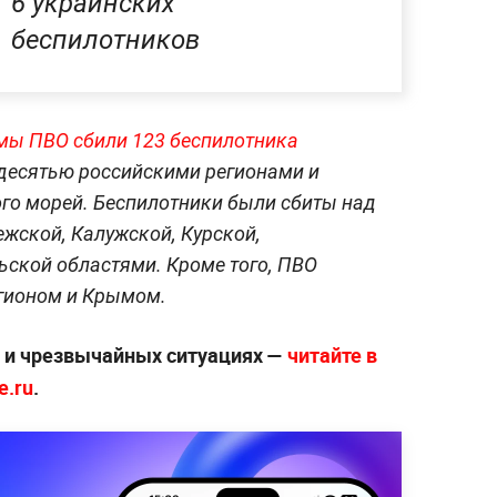
6 украинских
беспилотников
мы ПВО сбили 123 беспилотника
десятью российскими регионами и
го морей. Беспилотники были сбиты над
ежской, Калужской, Курской,
ьской областями. Кроме того, ПВО
гионом и Крымом.
х и чрезвычайных ситуациях —
читайте в
e.ru
.