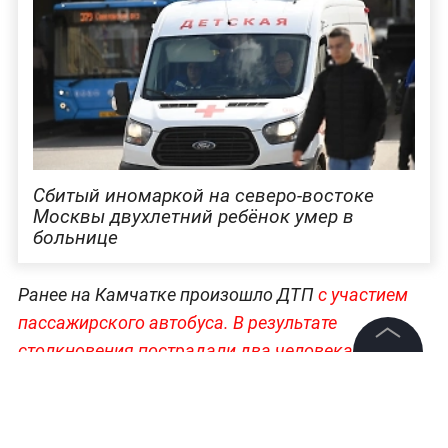
Сбитый иномаркой на северо-востоке
Москвы двухлетний ребёнок умер в
больнице
Ранее на Камчатке произошло ДТП
с участием
пассажирского автобуса. В результате
столкновения пострадали два человека
. В
аварии травмы получили оба водителя. Угрозы
©
2026
News Media Holding.
Все права защищены
их жизни, по оценке медиков, нет. Пострадавшие
были оперативно доставлены в ближайшее