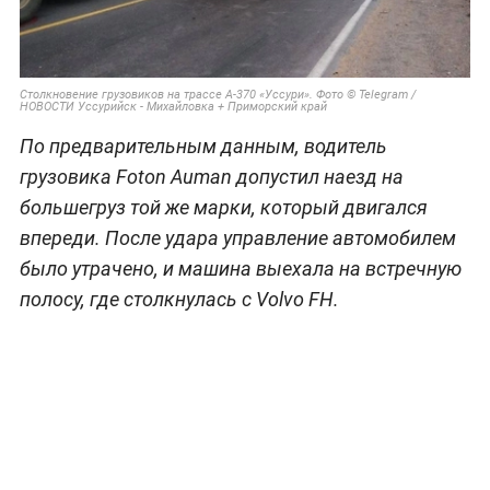
Столкновение грузовиков на трассе А-370 «Уссури». Фото © Telegram /
НОВОСТИ Уссурийск - Михайловка + Приморский край
По предварительным данным, водитель
грузовика Foton Auman допустил наезд на
большегруз той же марки, который двигался
впереди. После удара управление автомобилем
было утрачено, и машина выехала на встречную
полосу, где столкнулась с Volvo FH.