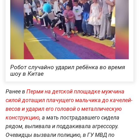
Робот случайно ударил ребёнка во время
шоу в Китае
Ранее в
Перми на детской площадке мужчина
силой дотащил плачущего мальчика до качелей-
весов и ударил его головой о металлическую
конструкцию
, а мать пострадавшего сидела
рядом, выпивала и поддакивала агрессору.
Очевидцы вызвали полицию, в ГУ МВД по