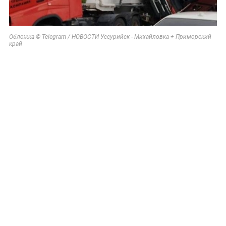
Обложка © Telegram / НОВОСТИ Уссурийск - Михайловка + Приморский
край